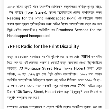
১৯৭৮ সালের জুলাই মাসে তৎকালীন যোগাযোগ মন্ত্রনালয়ের দায়িত্বপ্রাপ্ত মন্ত্রি,
টনি স্ট্যালে (Tony Staley), সমগ্র অস্ট্রেলিয়ার বেতার সম্প্রচারের জন্য
Reading for the Print Handicapped (RPH) কে লাইসেন্স প্রদান
করলে প্রথম মুদ্রণ প্রতিবন্ধীদের জন্য রেডিও হিসাবে অস্ট্রেলিয়ায় যাত্রা শুরু করে
প্রিন্ট রেডিও তাসমানিয়া। প্রতিষ্ঠিত হয় Broadcast Services for the
Handicapped Incorporated।
7RPH: Radio for the Print Disability
রাজ্য ও ফেডারেল সরকারের সরাসরি পৃষ্ঠপোষকতা ও সহায়তায় 7RPH কলসাইন
নিয়ে শুরু হয় এই বেতারের পথচলা। হোবার্টে রাজ্য সরকারের দেওয়া ট্রান্সমিটারের
সাহায্যে, 73 Montague Street, New Town, Hobart ঠিকানা থেকে
শনিবার, ২৬ জুন ১৯৮২ জন্ম নেয় প্রিন্ট রেডিও তাসমানিয়ার। ১৯৯১ সাল পর্যন্ত
প্রতিদিন অস্ট্রেলিয়ার ইতিহাসের প্রথম এই রেডিও মিডিয়াম ওয়েভ ১৬২০ কি.হা.-
এ শোনা যেত। ১৯৯১ সালে সরকারি নতুন লাইসেন্স পেলে 7RPH রেডিও নতুন
ঠিকানা 136 Davey Street, Hobart থেকে নতুন ফ্রিকুয়েন্সি ৮৬৪ কি.হার্জ এ
অনুষ্ঠান সম্প্রচার শুরু করে।
সম্প্রচার এলাকার সম্প্রসারণ ও শ্রোতা পরিধি বাড়াতে পরবর্তীতে স্থাপন করা হয়