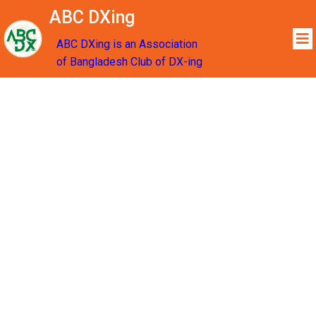
ABC DXing
ABC DXing is an Association
of Bangladesh Club of DX-ing